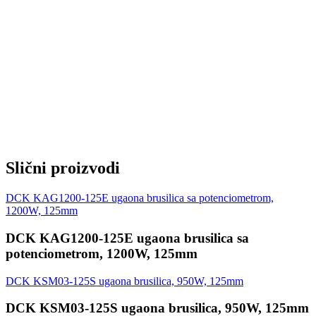
Navoj vretena M14
Neto težina 2.0kg
Obim isporuke:
1x DCK KAG1400-125E ugaona brusilica
1x pomoćna ručka protiv vibracija
1x prirubnica za brzu izmenu
1x ključ
1x četkica
1x štitnik za sečenje bez alata (plastični)
1x štitnik za brušenje bez alata
1x kartonsko pakovanje
Slični proizvodi
DCK KAG1200-125E ugaona brusilica sa potenciometrom,
1200W, 125mm
DCK KAG1200-125E ugaona brusilica sa
potenciometrom, 1200W, 125mm
DCK KSM03-125S ugaona brusilica, 950W, 125mm
DCK KSM03-125S ugaona brusilica, 950W, 125mm