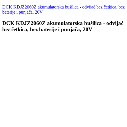
DCK KDJZ2060Z akumulatorska bušilica - odvijač bez četkica, bez
baterije i punjača, 20V
DCK KDJZ2060Z akumulatorska bušilica - odvijač
bez četkica, bez baterije i punjača, 20V
Prijavi se
ffice@stridon.rs