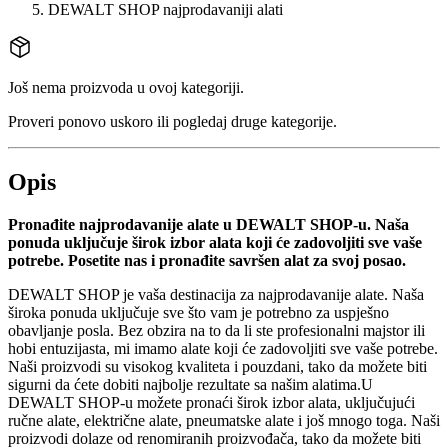
DEWALT SHOP najprodavaniji alati
Još nema proizvoda u ovoj kategoriji.
Proveri ponovo uskoro ili pogledaj druge kategorije.
Opis
Pronađite najprodavanije alate u DEWALT SHOP-u. Naša
ponuda uključuje širok izbor alata koji će zadovoljiti sve vaše
potrebe. Posetite nas i pronađite savršen alat za svoj posao.
DEWALT SHOP je vaša destinacija za najprodavanije alate. Naša
široka ponuda uključuje sve što vam je potrebno za uspješno
obavljanje posla. Bez obzira na to da li ste profesionalni majstor ili
hobi entuzijasta, mi imamo alate koji će zadovoljiti sve vaše potrebe.
Naši proizvodi su visokog kvaliteta i pouzdani, tako da možete biti
sigurni da ćete dobiti najbolje rezultate sa našim alatima.U
DEWALT SHOP-u možete pronaći širok izbor alata, uključujući
ručne alate, električne alate, pneumatske alate i još mnogo toga. Naši
proizvodi dolaze od renomiranih proizvođača, tako da možete biti