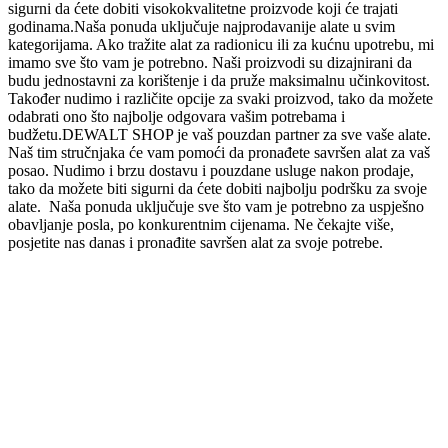
sigurni da ćete dobiti visokokvalitetne proizvode koji će trajati
godinama.Naša ponuda uključuje najprodavanije alate u svim
kategorijama. Ako tražite alat za radionicu ili za kućnu upotrebu, mi
imamo sve što vam je potrebno. Naši proizvodi su dizajnirani da
budu jednostavni za korištenje i da pruže maksimalnu učinkovitost.
Također nudimo i različite opcije za svaki proizvod, tako da možete
odabrati ono što najbolje odgovara vašim potrebama i
budžetu.DEWALT SHOP je vaš pouzdan partner za sve vaše alate.
Naš tim stručnjaka će vam pomoći da pronađete savršen alat za vaš
posao. Nudimo i brzu dostavu i pouzdane usluge nakon prodaje,
tako da možete biti sigurni da ćete dobiti najbolju podršku za svoje
alate. Naša ponuda uključuje sve što vam je potrebno za uspješno
obavljanje posla, po konkurentnim cijenama. Ne čekajte više,
posjetite nas danas i pronađite savršen alat za svoje potrebe.
Prijavi se