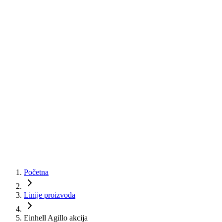
Početna
Linije proizvoda
Einhell Agillo akcija