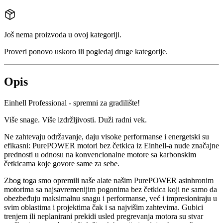
Još nema proizvoda u ovoj kategoriji.
Proveri ponovo uskoro ili pogledaj druge kategorije.
Opis
Einhell Professional - spremni za gradilište!
Više snage. Više izdržljivosti. Duži radni vek.
Ne zahtevaju održavanje, daju visoke performanse i energetski su
efikasni: PurePOWER motori bez četkica iz Einhell-a nude značajne
prednosti u odnosu na konvencionalne motore sa karbonskim
četkicama koje govore same za sebe.
Zbog toga smo opremili naše alate našim PurePOWER asinhronim
motorima sa najsavremenijim pogonima bez četkica koji ne samo da
obezbeđuju maksimalnu snagu i performanse, već i impresioniraju u
svim oblastima i projektima čak i sa najvišim zahtevima. Gubici
trenjem ili neplanirani prekidi usled pregrevanja motora su stvar