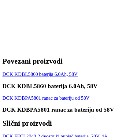
(2.5Ah) ~ 30 min
Vremena punjenja do punog kapaciteta baterija KDBL5840
(4.0Ah) ~ 33 min
Vremena punjenja do punog kapaciteta baterija KDBL5850
(5.0Ah) ~ 40 min
Vremena punjenja do punog kapaciteta baterija KDBL5860
(6.0Ah) ~ 48 min
Obim isporuke:
1x DCK KCL58-3 brzi punjač baterija
Povezani proizvodi
DCK KDBL5860 baterija 6.0Ah, 58V
DCK KDBL5860 baterija 6.0Ah, 58V
DCK KDBPA5801 ranac za bateriju od 58V
DCK KDBPA5801 ranac za bateriju od 58V
Slični proizvodi
DCK FFCL2040-2 dvostruki punjač baterija, 20V, 4A