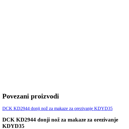
Kapacitet sečenja mekane grane (1 / 2 / 3 / 4. brzina) Φ20mm
/ Φ25mm / Φ30mm / Φ35mm
Neto težina (sa 2.0Ah) 1.3kg
Obim isporuke:
1x DCK KDYD35S(AM) akumulatorske makaze za
orezivanje
1x makaze za orezivanje
1x ključ
1x imbus ključ
1x brusni kamen
1x ulje za podmazivanje
1x komplet futrole za makaze za orezivanje
2x baterija od 2.0Ah
1x punjač od 2A
1x priručnik za rukovanje
1x plastična kutija za alat
Povezani proizvodi
DCK KD2944 donji nož za makaze za orezivanje KDYD35
DCK KD2944 donji nož za makaze za orezivanje
KDYD35