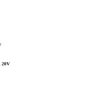
V
, 20V