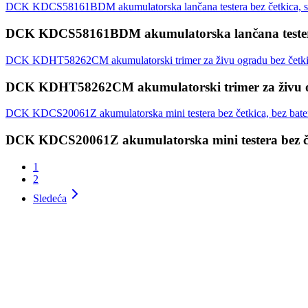
DCK KDCS58161BDM akumulatorska lančana testera bez četkica, sa
DCK KDCS58161BDM akumulatorska lančana testera b
DCK KDHT58262CM akumulatorski trimer za živu ogradu bez četkic
DCK KDHT58262CM akumulatorski trimer za živu ogr
DCK KDCS20061Z akumulatorska mini testera bez četkica, bez bater
DCK KDCS20061Z akumulatorska mini testera bez četk
1
2
Sledeća
Prijavi se