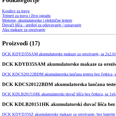
Kosilice za travu
Trimeri za travu i živu ogradu
Motorne, akumulatorske i električne testere
Duvači lišća - uređaji za oduvavanje / usisavanje
Aku makaze za orezivanje
Proizvodi
(
17
)
DCK KDYD35SAM akumulatorske makaze za orezivanje, sa 2x2.0Ah 
DCK KDYD35SAM akumulatorske makaze za orezivanj
DCK KDCS20122BDM akumulatorska lančana testera bez četkica, sa
DCK KDCS20122BDM akumulatorska lančana testera b
DCK KDLB20151HK akumulatorski duvač lišća bez četkica, sa 1x6.
DCK KDLB20151HK akumulatorski duvač lišća bez če
DCK KDYD35SZ akumulatorske makaze za orezivanje, bez baterije 