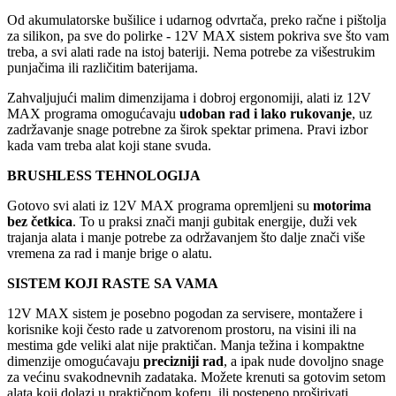
Od akumulatorske bušilice i udarnog odvrtača, preko račne i pištolja
za silikon, pa sve do polirke - 12V MAX sistem pokriva sve što vam
treba, a svi alati rade na istoj bateriji. Nema potrebe za višestrukim
punjačima ili različitim baterijama.
Zahvaljujući malim dimenzijama i dobroj ergonomiji, alati iz 12V
MAX programa omogućavaju
udoban rad i lako rukovanje
, uz
zadržavanje snage potrebne za širok spektar primena. Pravi izbor
kada vam treba alat koji stane svuda.
BRUSHLESS TEHNOLOGIJA
Gotovo svi alati iz 12V MAX programa opremljeni su
motorima
bez četkica
. To u praksi znači manji gubitak energije, duži vek
trajanja alata i manje potrebe za održavanjem što dalje znači više
vremena za rad i manje brige o alatu.
SISTEM KOJI RASTE SA VAMA
12V MAX sistem je posebno pogodan za servisere, montažere i
korisnike koji često rade u zatvorenom prostoru, na visini ili na
mestima gde veliki alat nije praktičan. Manja težina i kompaktne
dimenzije omogućavaju
precizniji rad
, a ipak nude dovoljno snage
za većinu svakodnevnih zadataka. Možete krenuti sa gotovim setom
alata koji dolazi u praktičnom koferu, ili postepeno proširivati