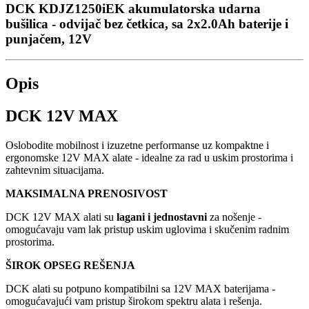
DCK KDJZ1250iEK akumulatorska udarna
bušilica - odvijač bez četkica, sa 2x2.0Ah baterije i
punjačem, 12V
Opis
DCK 12V MAX
Oslobodite mobilnost i izuzetne performanse uz kompaktne i
ergonomske 12V MAX alate - idealne za rad u uskim prostorima i
zahtevnim situacijama.
MAKSIMALNA PRENOSIVOST
DCK 12V MAX alati su
lagani i jednostavni
za nošenje -
omogućavaju vam lak pristup uskim uglovima i skučenim radnim
prostorima.
ŠIROK OPSEG REŠENJA
DCK alati su potpuno kompatibilni sa 12V MAX baterijama -
omogućavajući vam pristup širokom spektru alata i rešenja.