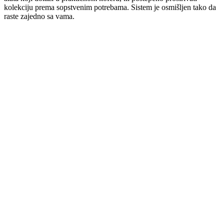
kolekciju prema sopstvenim potrebama. Sistem je osmišljen tako da
raste zajedno sa vama.
Prijavi se
ffice@stridon.rs