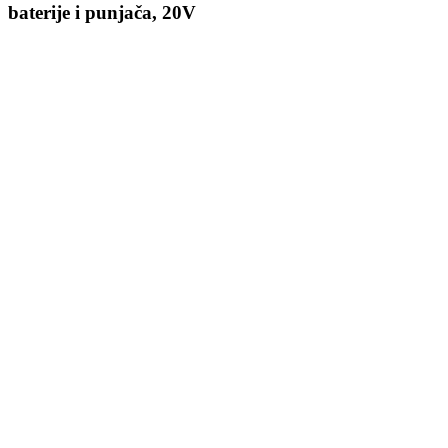
baterije i punjača, 20V
Prijavi se
ffice@stridon.rs
Svi proizvodi