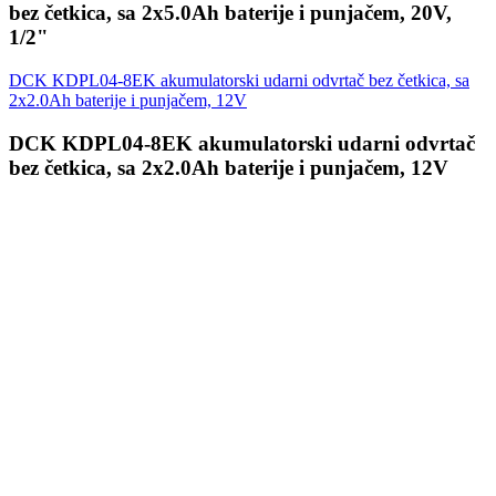
bez četkica, sa 2x5.0Ah baterije i punjačem, 20V,
1/2"
DCK KDPL04-8EK akumulatorski udarni odvrtač bez četkica, sa
2x2.0Ah baterije i punjačem, 12V
DCK KDPL04-8EK akumulatorski udarni odvrtač
bez četkica, sa 2x2.0Ah baterije i punjačem, 12V
Prijavi se
ffice@stridon.rs